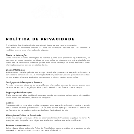
Política de Privacidade
A privacidade dos visitantes do site
www.exink.pt
é extremamente importante para nós.
Esta Política de Privacidade descreve os tipos de informações pessoais que são coletadas e
recebidas, e como essas informações são utilizadas.
Coleta de Informações
O site
www.exink.pt
coleta informações de visitantes quando estes preenchem algum formulário, se
inscrevem em nossa newsletter, participam de promoções ou interagem com outras atividades em
nosso site. As informações coletadas podem incluir nome, endereço de e-mail, telefone e outras
informações relevantes para os propósitos do site.
Uso de Informações
As informações coletadas pelo site
www.exink.pt
são utilizadas para melhorar a experiência do usuário e
personalizar o conteúdo do site. As informações também podem ser utilizadas para entrar em contato
com os usuários e fornecer atualizações sobre nossos produtos, serviços e promoções.
Divulgação de Informações a Terceiros
Nós não vendemos, alugamos ou compartilhamos informações pessoais de nossos usuários com
terceiros, exceto quando exigido por lei ou quando necessário para fornecer nossos serviços.
Segurança das Informações
O site
www.exink.pt
utiliza medidas de segurança padrão para proteger as informações dos usuários
contra acesso não autorizado, alteração ou divulgação.
Cookies
O site
www.exink.pt
pode utilizar cookies para personalizar a experiência do usuário, analisar o uso do
site e fornecer anúncios personalizados. Os usuários podem optar por desativar os cookies nas
configurações do navegador, mas isso pode afetar a funcionalidade do site.
Alterações na Política de Privacidade
O site
www.exink.pt
se reserva o direito de alterar esta Política de Privacidade a qualquer momento. As
alterações serão divulgadas nesta página e serão efectivas imediatamente após a publicação.
Entre em contato conosco
Se tiver alguma dúvida sobre esta Política de Privacidade ou sobre as práticas de privacidade do site
www.exink.pt
, entre em contato connosco pelo e-mail
info@exink.pt
.