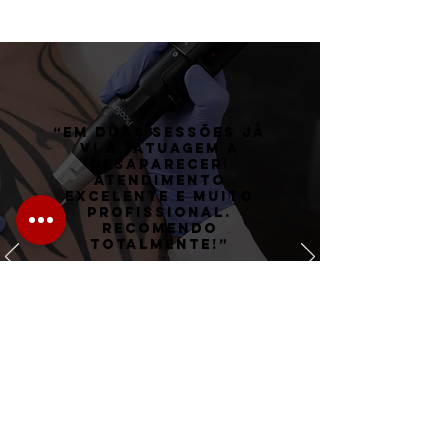
“Em duas sessões já
vi a tatuagem a
desaparecer!
Atendimento
excelente e muito
profissional.
Recomendo
totalmente!”
Inês Martins