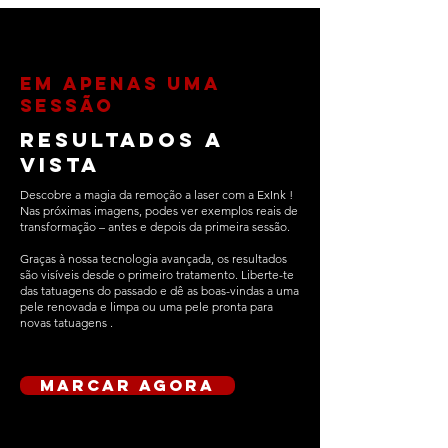
EM APENAS UMA
SESSÃO
resultados a
vista
Descobre a magia da remoção a laser com a ExInk !
Nas próximas imagens, podes ver exemplos reais de
transformação – antes e depois da primeira sessão.
Graças à nossa tecnologia avançada, os resultados
são visíveis desde o primeiro tratamento. Liberte-te
das tatuagens do passado e dê as boas-vindas a uma
pele renovada e limpa ou uma pele pronta para
novas tatuagens .
marcar agora