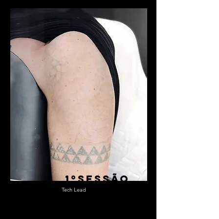
1ºsessão
Tech Lead