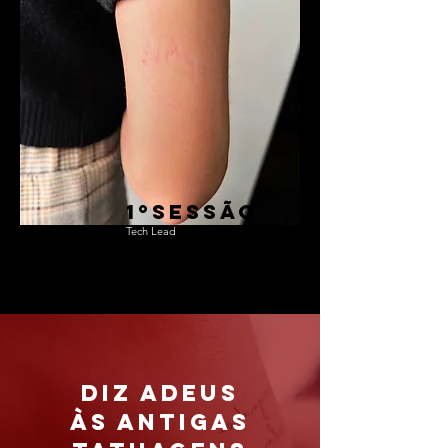
1ºsessão
Tech Lead
Diz adeus
às antigas