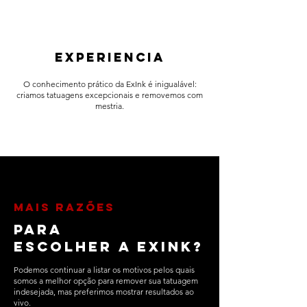
experiencia
O conhecimento prático da ExInk é inigualável:
criamos tatuagens excepcionais e removemos com
mestria.
mais razões
para
escolher a ExInk?
Podemos continuar a listar os motivos pelos quais
somos a melhor opção para remover sua tatuagem
indesejada, mas preferimos mostrar resultados ao
vivo.