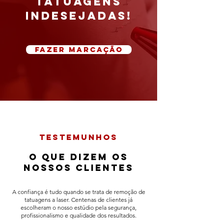
tatuagens
indesejadas!
fazer marcação
testemunhos​
o que dizem os
nossos clientes
A confiança é tudo quando se trata de remoção de
tatuagens a laser.
Centenas de clientes já
escolheram o nosso estúdio pela segurança,
profissionalismo e qualidade dos resultados.