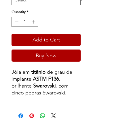
Quantity
*
Add to Cart
Buy Now
Jóia em
titânio
de grau de
implante
ASTM F136
,
brilhante
Swarovski
, com
cinco pedras Swarovski.