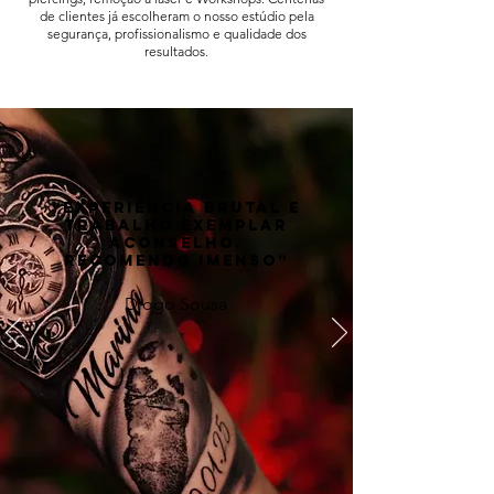
de clientes já escolheram o nosso estúdio pela
segurança, profissionalismo e qualidade dos
resultados.
“Experiência brutal e
trabalho exemplar
aconselho.
Recomendo imenso”
Diogo Sousa