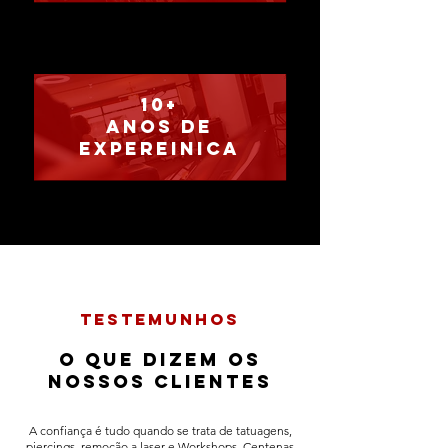
10+
anos de
expereinica
testemunhos​
o que dizem os
nossos clientes
A confiança é tudo quando se trata de tatuagens,
piercings, remoção a laser e Workshops. Centenas