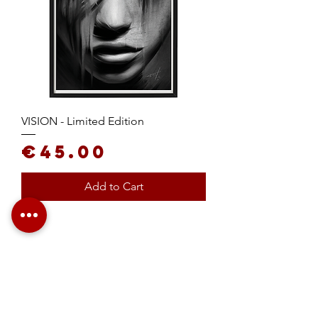
VISION - Limited Edition
Price
€45.00
Add to Cart
ASSINa PARA
RECEBER NOVIDADES