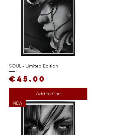
SOUL - Limited Edition
Price
€45.00
Add to Cart
NEW