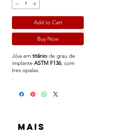
Add to Cart
Buy Now
Jóia em
titânio
de grau de
implante
ASTM F136
, com
tres opalas.
.
MAIS