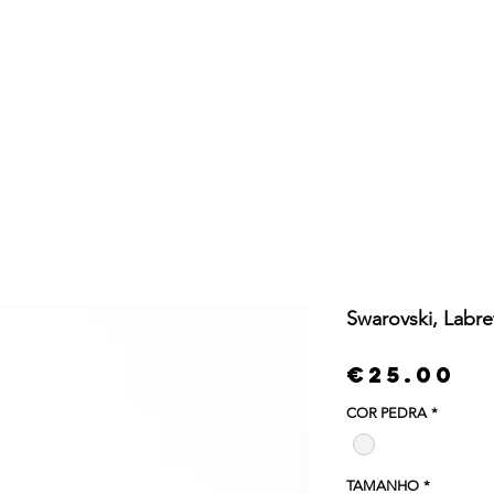
Store
Services
History
Blog
Swarovski, Labre
Pr
€25.00
COR PEDRA
*
TAMANHO
*