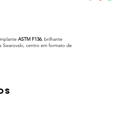
implante
ASTM F136
, brilhante
s Swarovski, centro em formato de
OS